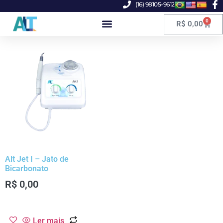
(16) 98105-9612
0
R$
0,00
Alt Jet I – Jato de
Bicarbonato
R$
0,00
Ler mais