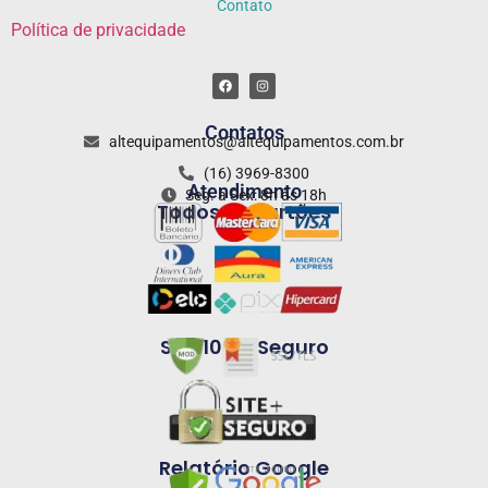
Contato
Política de privacidade
Contatos
altequipamentos@altequipamentos.com.br
(16) 3969-8300
Atendimento
Seg. a Sex: 8h às 18h
Todos os cartões
Site 100% Seguro
Relatório Google