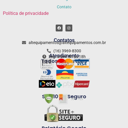
Contato
Política de privacidade
Contatos
altequipamentos@altequipamentos.com.br
(16) 3969-8300
Atendimento
Seg. a Sex: 8h às 18h
Todos os cartões
Site 100% Seguro