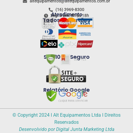
altequipamentos@altequipamentos.com.br
(16) 3969-8300
Atendimento
Seg. a Sex: 8h às 18h
Todos os cartões
Site 100% Seguro
Relatório Google
© Copyright 2024 I Alt Equipamentos Ltda I Direitos
Reservados
Desenvolvido por Digital Junta Marketing Ltda